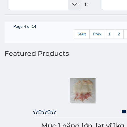
Page 4 of 14
Start
Prev
1
2
Featured Products
Mực 1 nắng lớn, lạt vĩ 1kg