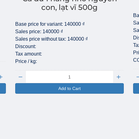
con, lạt vĩ 500g
Ba
Sa
Base price for variant:
140000 ₫
Sa
Sales price:
140000 ₫
Di
Sales price without tax:
140000 ₫
Ta
Discount:
Pr
Tax amount:
C
Price / kg:
Quantity:
Qu
Add to Cart