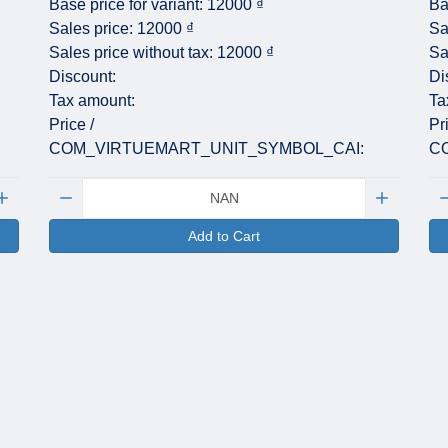
Base price for variant:
12000 ₫
Ba
Sales price:
12000 ₫
Sa
Sales price without tax:
12000 ₫
Sa
Discount:
Di
Tax amount:
Ta
Price /
Pr
COM_VIRTUEMART_UNIT_SYMBOL_CAI:
C
Quantity:
Qu
Add to Cart