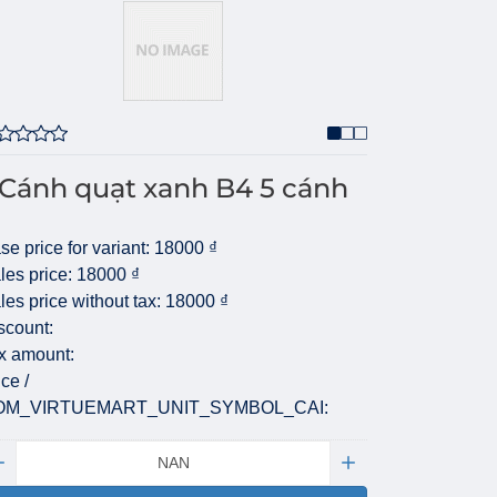
Cánh quạt xanh B4 5 cánh
se price for variant:
18000 ₫
les price:
18000 ₫
les price without tax:
18000 ₫
scount:
x amount:
ice /
OM_VIRTUEMART_UNIT_SYMBOL_CAI:
antity: