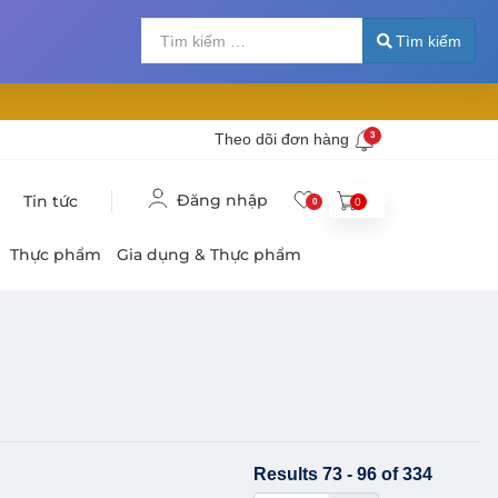
Tìm kiếm
Nhập 2 hoặc nhiề
Tìm kiếm
Theo dõi đơn hàng
3
Đăng nhập
Tin tức
0
0
Thực phẩm
Gia dụng & Thực phẩm
Results 73 - 96 of 334