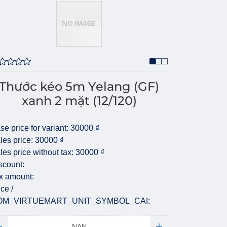
Thước kéo 5m Yelang (GF)
xanh 2 mặt (12/120)
se price for variant:
30000 ₫
les price:
30000 ₫
les price without tax:
30000 ₫
scount:
x amount:
ice /
OM_VIRTUEMART_UNIT_SYMBOL_CAI:
antity: