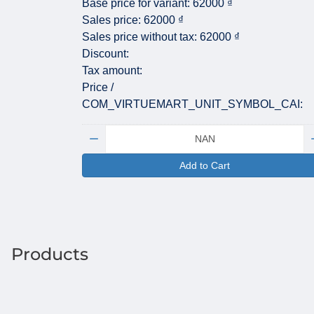
Base price for variant:
62000 ₫
Sales price:
62000 ₫
Sales price without tax:
62000 ₫
Discount:
Tax amount:
Price /
COM_VIRTUEMART_UNIT_SYMBOL_CAI:
Quantity:
Add to Cart
Products