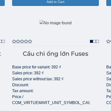
Add to Cart
t
Cầu chì ống lớn Fuses
Base price for variant:
392 ₫
Ba
Sales price:
392 ₫
Sa
Sales price without tax:
392 ₫
Sa
Discount:
Di
Tax amount:
Ta
Price /
Pr
COM_VIRTUEMART_UNIT_SYMBOL_CAI:
C