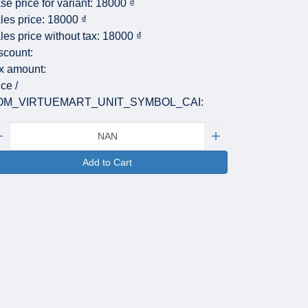
se price for variant:
18000 ₫
les price:
18000 ₫
les price without tax:
18000 ₫
scount:
x amount:
ice /
OM_VIRTUEMART_UNIT_SYMBOL_CAI:
antity:
Add to Cart