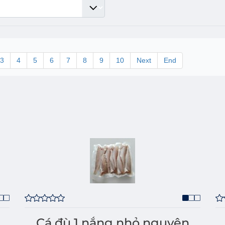
3
4
5
6
7
8
9
10
Next
End
Cá đù 1 nắng nhỏ nguyên