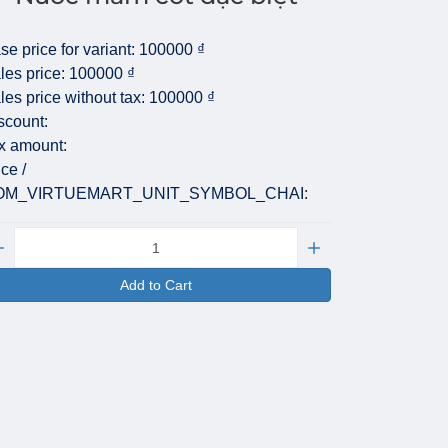
se price for variant:
100000 ₫
les price:
100000 ₫
les price without tax:
100000 ₫
scount:
x amount:
ice /
OM_VIRTUEMART_UNIT_SYMBOL_CHAI:
antity:
Add to Cart