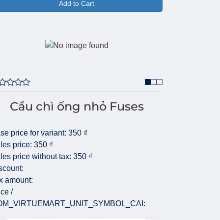
Add to Cart
Cầu chì ống nhỏ Fuses
se price for variant:
350 ₫
les price:
350 ₫
les price without tax:
350 ₫
scount:
x amount:
ice /
OM_VIRTUEMART_UNIT_SYMBOL_CAI: