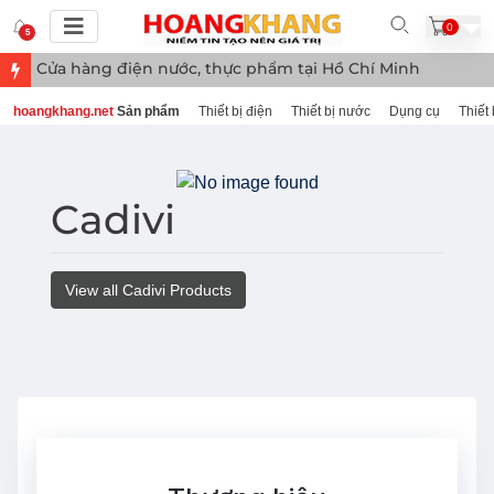
0
5
Cửa hàng điện nước, thực phẩm tại Hồ Chí Minh
hoangkhang.net
Sản phẩm
Thiết bị điện
Thiết bị nước
Dụng cụ
Thiết 
Cadivi
View all Cadivi Products