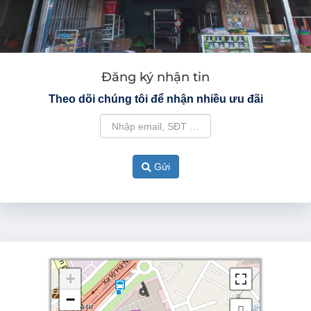
Đăng ký nhận tin
Theo dõi chúng tôi để nhận nhiều ưu đãi
Gửi
+
+
−
−