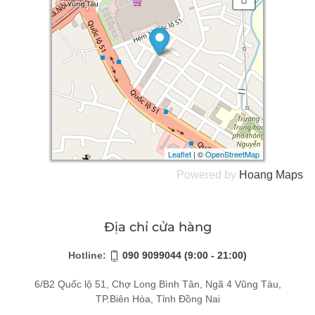
Leaflet
Leaflet
| ©
| ©
OpenStreetMap
OpenStreetMap
Powered by
Hoang
Maps
Địa chỉ cửa hàng
Hotline:
090 9099044 (9:00 - 21:00)
6/B2 Quốc lộ 51, Chợ Long Bình Tân, Ngã 4 Vũng Tàu,
TP.Biên Hòa, Tỉnh Đồng Nai