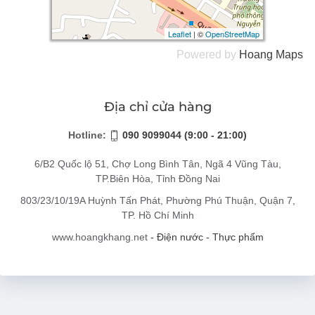
Leaflet
Leaflet
| ©
| ©
OpenStreetMap
OpenStreetMap
Powered by
Hoang
Maps
Địa chỉ cửa hàng
Hotline:
090 9099044 (9:00 - 21:00)
6/B2 Quốc lộ 51, Chợ Long Bình Tân, Ngã 4 Vũng Tàu,
TP.Biên Hòa, Tỉnh Đồng Nai
803/23/10/19A Huỳnh Tấn Phát, Phường Phú Thuận, Quận 7,
TP. Hồ Chí Minh
www.hoangkhang.net
- Điện nước - Thực phẩm