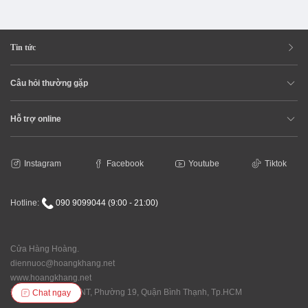
Tin tức
Câu hỏi thường gặp
Hỗ trợ online
Instagram
Facebook
Youtube
Tiktok
Hotline:
090 9099044 (9:00 - 21:00)
Cửa Hàng Hoàng.
diennuoc@hoangkhang.net
www.hoangkhang.net
Địa chỉ: 92/146 XVNT, Phường 19, Quận Bình Thạnh, Tp.HCM
Chat ngay