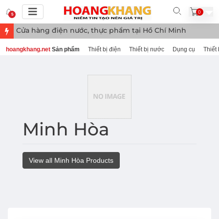
0
5
Cửa hàng điện nước, thực phẩm tại Hồ Chí Minh
hoangkhang.net
Sản phẩm
Thiết bị điện
Thiết bị nước
Dụng cụ
Thiết 
Minh Hòa
View all Minh Hòa Products