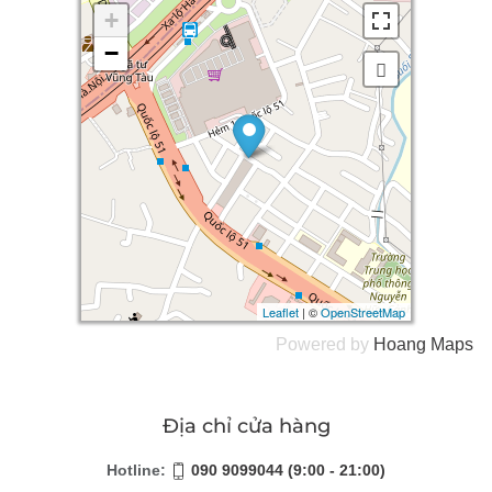
+
+
−
−
Leaflet
Leaflet
| ©
| ©
OpenStreetMap
OpenStreetMap
Powered by
Hoang
Maps
Địa chỉ cửa hàng
Hotline:
090 9099044 (9:00 - 21:00)