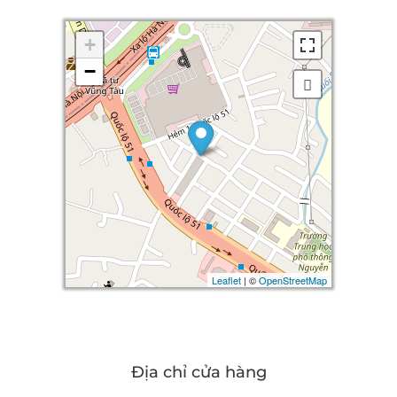
+
+
−
−
Leaflet
Leaflet
| ©
| ©
OpenStreetMap
OpenStreetMap
Địa chỉ cửa hàng