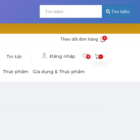
Tìm kiếm
Nhập 2 hoặc nhiề
Tìm kiếm
Theo dõi đơn hàng
3
Đăng nhập
Tin tức
0
0
Thực phẩm
Gia dụng & Thực phẩm