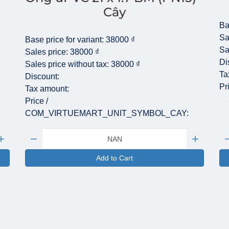
Cây
Ba
Sa
Base price for variant:
38000 ₫
Sa
Sales price:
38000 ₫
Di
Sales price without tax:
38000 ₫
Ta
Discount:
Pr
Tax amount:
Price /
COM_VIRTUEMART_UNIT_SYMBOL_CAY:
Quantity:
Qu
Add to Cart