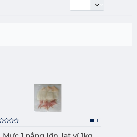
Mực 1 nắng lớn, lạt vĩ 1kg