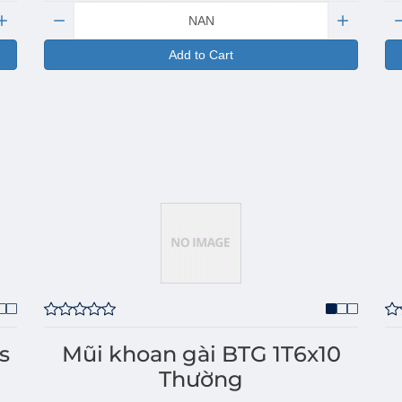
Quantity:
Qu
Add to Cart
s
Mũi khoan gài BTG 1T6x10
Thường