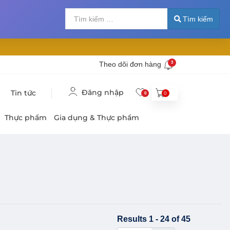
Tìm kiếm
Nhập 2 hoặc nhiề
Tìm kiếm
Theo dõi đơn hàng
3
Đăng nhập
Tin tức
0
0
Thực phẩm
Gia dụng & Thực phẩm
Results 1 - 24 of 45