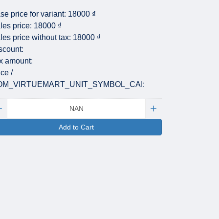
se price for variant:
18000 ₫
les price:
18000 ₫
les price without tax:
18000 ₫
scount:
x amount:
ice /
OM_VIRTUEMART_UNIT_SYMBOL_CAI:
antity:
Add to Cart