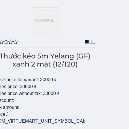
Thước kéo 5m Yelang (GF)
xanh 2 mặt (12/120)
se price for variant:
30000 ₫
les price:
30000 ₫
les price without tax:
30000 ₫
scount:
x amount:
ice /
OM_VIRTUEMART_UNIT_SYMBOL_CAI: