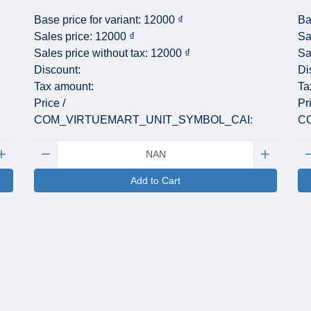
Base price for variant:
12000 ₫
Ba
Sales price:
12000 ₫
Sa
Sales price without tax:
12000 ₫
Sa
Discount:
Di
Tax amount:
Ta
Price /
Pr
COM_VIRTUEMART_UNIT_SYMBOL_CAI:
C
Quantity:
Qu
Add to Cart