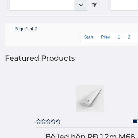
Page 1 of 2
Start
Prev
1
2
Featured Products
Bộ led hộp RĐ 1,2m M66