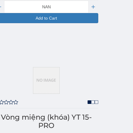
antity:
Add to Cart
Vòng miệng (khóa) YT 15-
PRO