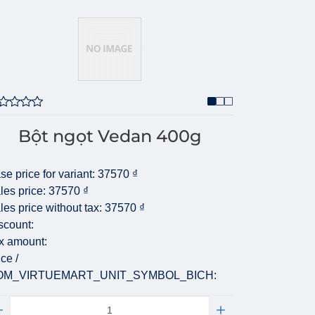
Bột ngọt Vedan 400g
se price for variant:
37570 ₫
les price:
37570 ₫
les price without tax:
37570 ₫
scount:
x amount:
ice /
OM_VIRTUEMART_UNIT_SYMBOL_BICH:
antity: