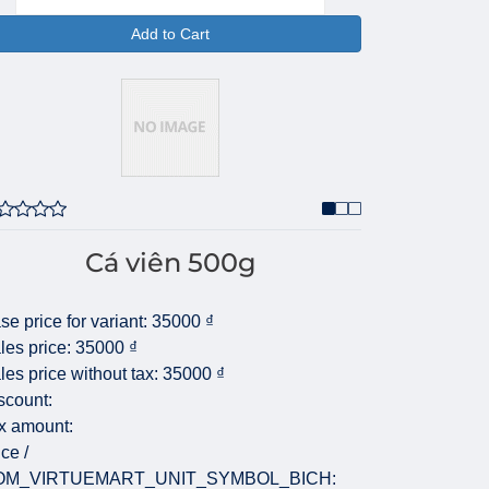
Add to Cart
Cá viên 500g
se price for variant:
35000 ₫
les price:
35000 ₫
les price without tax:
35000 ₫
scount:
x amount:
ice /
OM_VIRTUEMART_UNIT_SYMBOL_BICH: