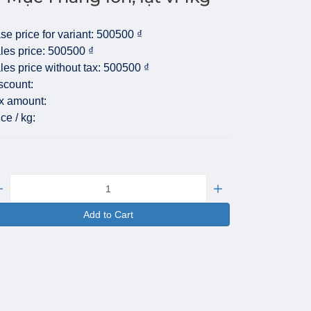
se price for variant:
500500 ₫
les price:
500500 ₫
les price without tax:
500500 ₫
scount:
x amount:
ice / kg:
antity:
Add to Cart