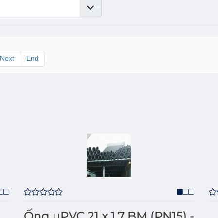
Next
End
Ống uPVC 21 x 1.7 BM (PN15) -