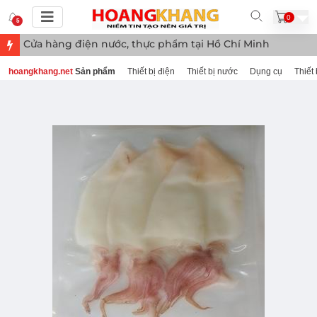
0
5
Cửa hàng điện nước, thực phẩm tại Hồ Chí Minh
hoangkhang.net
Sản phẩm
Thiết bị điện
Thiết bị nước
Dụng cụ
Thiết 