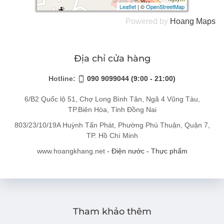
Leaflet
Leaflet
| ©
| ©
OpenStreetMap
OpenStreetMap
Powered by
Hoang
Maps
Địa chỉ cửa hàng
Hotline:
090 9099044 (9:00 - 21:00)
6/B2 Quốc lộ 51, Chợ Long Bình Tân, Ngã 4 Vũng Tàu,
TP.Biên Hòa, Tỉnh Đồng Nai
803/23/10/19A Huỳnh Tấn Phát, Phường Phú Thuận, Quận 7,
TP. Hồ Chí Minh
www.hoangkhang.net
- Điện nước - Thực phẩm
Tham khảo thêm