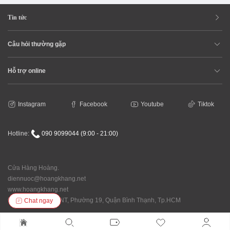
Tin tức
Câu hỏi thường gặp
Hỗ trợ online
Instagram
Facebook
Youtube
Tiktok
Hotline:
090 9099044 (9:00 - 21:00)
Cửa Hàng Hoàng.
diennuoc@hoangkhang.net
www.hoangkhang.net
Địa chỉ: 92/146 XVNT, Phường 19, Quận Bình Thạnh, Tp.HCM
Chat ngay