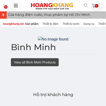
0
5
Cửa hàng điện nước, thực phẩm tại Hồ Chí Minh
hoangkhang.net
Sản phẩm
Thiết bị điện
Thiết bị nước
Dụng cụ
Thiết 
Bình Minh
View all Bình Minh Products
Hỗ trợ khách hàng