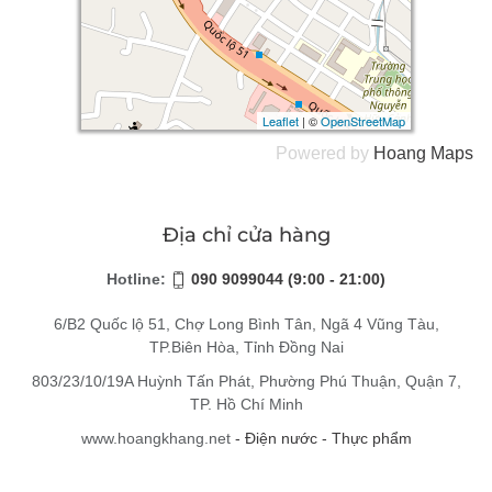
Leaflet
Leaflet
| ©
| ©
OpenStreetMap
OpenStreetMap
Powered by
Hoang
Maps
Địa chỉ cửa hàng
Hotline:
090 9099044 (9:00 - 21:00)
6/B2 Quốc lộ 51, Chợ Long Bình Tân, Ngã 4 Vũng Tàu,
TP.Biên Hòa, Tỉnh Đồng Nai
803/23/10/19A Huỳnh Tấn Phát, Phường Phú Thuận, Quận 7,
TP. Hồ Chí Minh
www.hoangkhang.net
- Điện nước - Thực phẩm