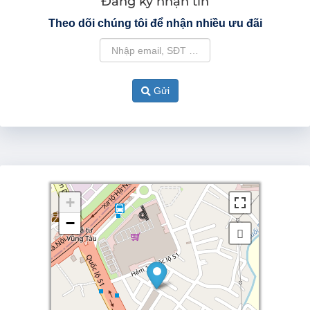
Đăng ký nhận tin
Theo dõi chúng tôi để nhận nhiều ưu đãi
Gửi
+
+
−
−