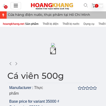
0
5
Cửa hàng điện nước, thực phẩm tại Hồ Chí Minh
hoangkhang.net
Sản phẩm
Thiết bị điện
Thiết bị nước
Dụng cụ
Thiết 
Cá viên 500g
Manufacturer :
Thực
phẩm
Base price for variant
35000 ₫