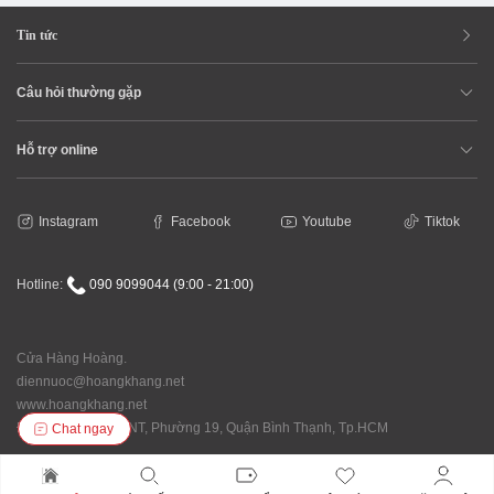
Tin tức
Câu hỏi thường gặp
Hỗ trợ online
Instagram
Facebook
Youtube
Tiktok
Hotline:
090 9099044 (9:00 - 21:00)
Cửa Hàng Hoàng.
diennuoc@hoangkhang.net
www.hoangkhang.net
Địa chỉ: 92/146 XVNT, Phường 19, Quận Bình Thạnh, Tp.HCM
Chat ngay