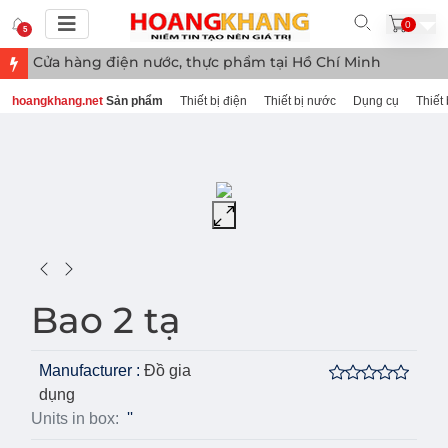
0
5
Cửa hàng điện nước, thực phẩm tại Hồ Chí Minh
hoangkhang.net
Sản phẩm
Thiết bị điện
Thiết bị nước
Dụng cụ
Thiết 
Bao 2 tạ
Manufacturer :
Đồ gia
dụng
Units in box:
''