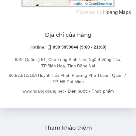
Leaflet
Leaflet
| ©
| ©
OpenStreetMap
OpenStreetMap
Powered by
Hoang
Maps
Địa chỉ cửa hàng
Hotline:
090 9099044 (9:00 - 21:00)
6/B2 Quốc lộ 51, Chợ Long Bình Tân, Ngã 4 Vũng Tàu,
TP.Biên Hòa, Tỉnh Đồng Nai
803/23/10/19A Huỳnh Tấn Phát, Phường Phú Thuận, Quận 7,
TP. Hồ Chí Minh
www.hoangkhang.net
- Điện nước - Thực phẩm
Tham khảo thêm