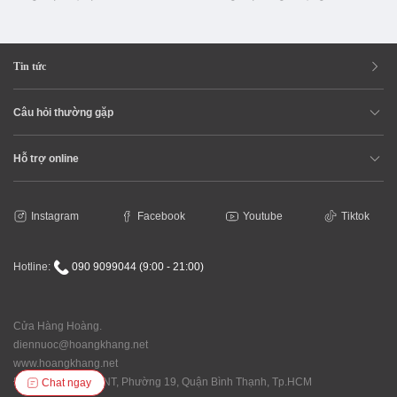
Tin tức
Câu hỏi thường gặp
Hỗ trợ online
Instagram
Facebook
Youtube
Tiktok
Hotline:
090 9099044 (9:00 - 21:00)
Cửa Hàng Hoàng.
diennuoc@hoangkhang.net
www.hoangkhang.net
Địa chỉ: 92/146 XVNT, Phường 19, Quận Bình Thạnh, Tp.HCM
Chat ngay