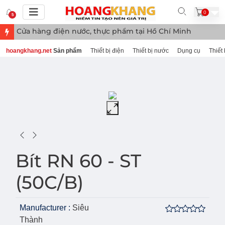
0
5
Cửa hàng điện nước, thực phẩm tại Hồ Chí Minh
hoangkhang.net
Sản phẩm
Thiết bị điện
Thiết bị nước
Dụng cụ
Thiết 
Bít RN 60 - ST
(50C/B)
Manufacturer :
Siêu
Thành