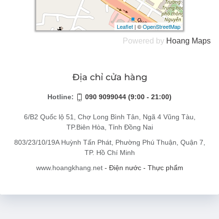
Leaflet
Leaflet
| ©
| ©
OpenStreetMap
OpenStreetMap
Powered by
Hoang
Maps
Địa chỉ cửa hàng
Hotline:
090 9099044 (9:00 - 21:00)
6/B2 Quốc lộ 51, Chợ Long Bình Tân, Ngã 4 Vũng Tàu,
TP.Biên Hòa, Tỉnh Đồng Nai
803/23/10/19A Huỳnh Tấn Phát, Phường Phú Thuận, Quận 7,
TP. Hồ Chí Minh
www.hoangkhang.net
- Điện nước - Thực phẩm