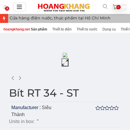
0
5
Cửa hàng điện nước, thực phẩm tại Hồ Chí Minh
hoangkhang.net
Sản phẩm
Thiết bị điện
Thiết bị nước
Dụng cụ
Thiết 
Bít RT 34 - ST
Manufacturer :
Siêu
Thành
Units in box:
''