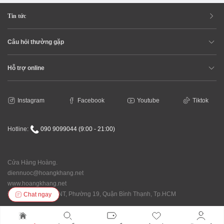
Tin tức
Câu hỏi thường gặp
Hỗ trợ online
Instagram
Facebook
Youtube
Tiktok
Hotline:
090 9099044 (9:00 - 21:00)
Cửa Hàng Hoàng.
diennuoc@hoangkhang.net
www.hoangkhang.net
Địa chỉ: 92/146 XVNT, Phường 19, Quận Bình Thạnh, Tp.HCM
Chat ngay