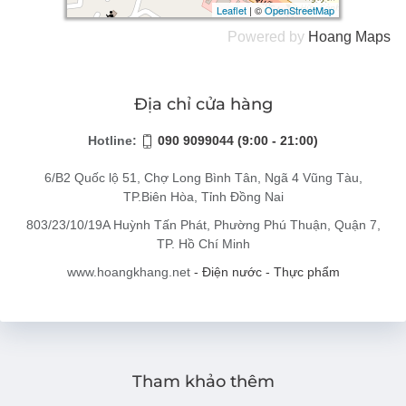
Leaflet
Leaflet
| ©
| ©
OpenStreetMap
OpenStreetMap
Powered by
Hoang
Maps
Địa chỉ cửa hàng
Hotline:
090 9099044 (9:00 - 21:00)
6/B2 Quốc lộ 51, Chợ Long Bình Tân, Ngã 4 Vũng Tàu,
TP.Biên Hòa, Tỉnh Đồng Nai
803/23/10/19A Huỳnh Tấn Phát, Phường Phú Thuận, Quận 7,
TP. Hồ Chí Minh
www.hoangkhang.net
- Điện nước - Thực phẩm
Tham khảo thêm