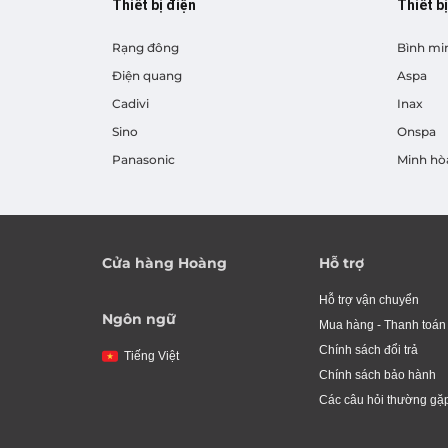
Thiết bị điện
Thiết b
Rạng đông
Bình mi
Điện quang
Aspa
Cadivi
Inax
Sino
Onspa
Panasonic
Minh hò
Cửa hàng Hoàng
Hỗ trợ
Hỗ trợ vận chuyển
Ngôn ngữ
Mua hàng - Thanh toán
Chính sách đổi trả
Tiếng Việt
Chính sách bảo hành
Các câu hỏi thường gặ