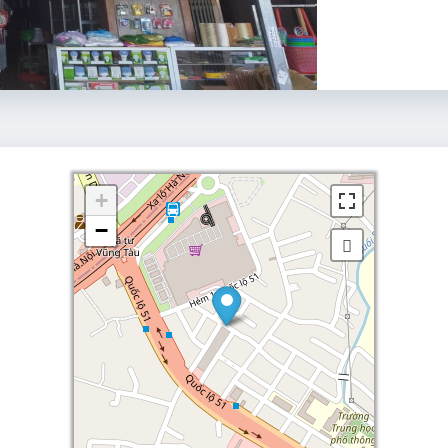
+
+
−
−