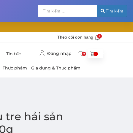
Tìm kiếm
Nhập 2 hoặc nhiề
Tìm kiếm
Theo dõi đơn hàng
3
Đăng nhập
Tin tức
0
0
Thực phẩm
Gia dụng & Thực phẩm
 tre hải sản
00g