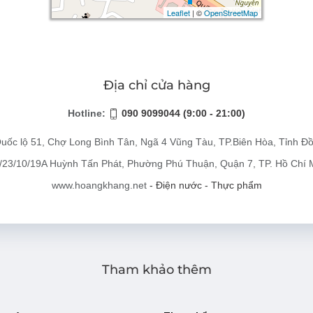
Leaflet
Leaflet
| ©
| ©
OpenStreetMap
OpenStreetMap
Địa chỉ cửa hàng
Hotline:
090 9099044 (9:00 - 21:00)
uốc lộ 51, Chợ Long Bình Tân, Ngã 4 Vũng Tàu, TP.Biên Hòa, Tỉnh Đ
/23/10/19A Huỳnh Tấn Phát, Phường Phú Thuận, Quận 7, TP. Hồ Chí 
www.hoangkhang.net
- Điện nước - Thực phẩm
Tham khảo thêm