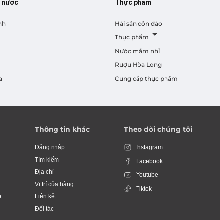
ị nước
Thực phẩm
nh
Hải sản côn đảo
Thực phẩm
Nước mắm nhỉ
Rượu Hòa Long
a
Cung cấp thực phẩm
Thông tin khác
Theo dõi chúng tôi
Đăng nhập
Instagram
Tìm kiếm
Facebook
Địa chỉ
Youtube
Vị trí cửa hàng
Tiktok
p
Liên kết
Đối tác