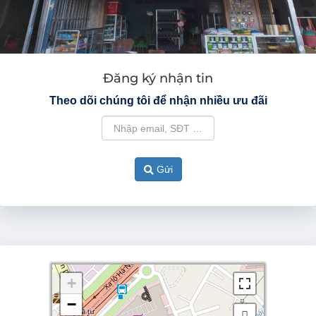
Đăng ký nhận tin
Theo dõi chúng tôi để nhận nhiều ưu đãi
Gửi
+
+
−
−