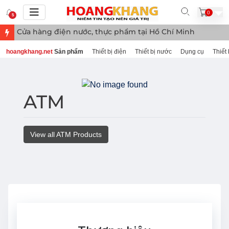
0
5
Cửa hàng điện nước, thực phẩm tại Hồ Chí Minh
hoangkhang.net
Sản phẩm
Thiết bị điện
Thiết bị nước
Dụng cụ
Thiết 
ATM
View all ATM Products