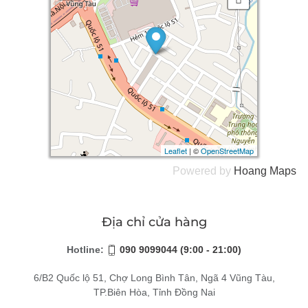
Leaflet
Leaflet
| ©
| ©
OpenStreetMap
OpenStreetMap
Powered by
Hoang
Maps
Địa chỉ cửa hàng
Hotline:
090 9099044 (9:00 - 21:00)
6/B2 Quốc lộ 51, Chợ Long Bình Tân, Ngã 4 Vũng Tàu,
TP.Biên Hòa, Tỉnh Đồng Nai